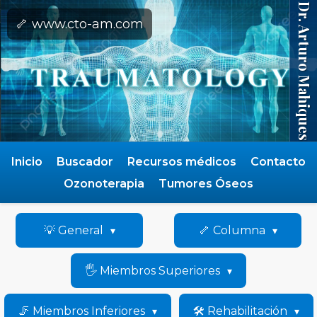
Dr. Arturo Mahiques
🦴 www.cto-am.com
Inicio
Buscador
Recursos médicos
Contacto
Ozonoterapia
Tumores Óseos
💡 General
🦴 Columna
🖐️ Miembros Superiores
🦵 Miembros Inferiores
🛠️ Rehabilitación