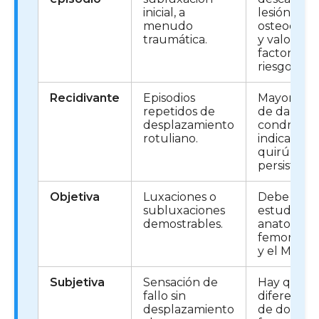
inicial, a
lesión
menudo
osteocond
traumática.
y valorar
factores d
riesgo.
Recidivante
Episodios
Mayor ries
repetidos de
de daño
desplazamiento
condral e
rotuliano.
indicación
quirúrgica 
persiste.
Objetiva
Luxaciones o
Debe
subluxaciones
estudiarse 
demostrables.
anatomía
femoropat
y el MPFL.
Subjetiva
Sensación de
Hay que
fallo sin
diferenciar
desplazamiento
de dolor