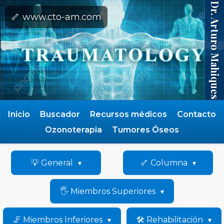
Dr. Arturo Mahiques
🦴 www.cto-am.com
Inicio
Buscador
Recursos médicos
Contacto
Ozonoterapia
Tumores Óseos
💡 General
🦴 Columna
🖐️ Miembros Superiores
🦵 Miembros Inferiores
🛠️ Rehabilitación