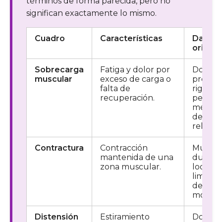
términos de forma parecida, pero no
significan exactamente lo mismo.
Cuadro
Características
Datos
orienta
Sobrecarga
Fatiga y dolor por
Dolor
muscular
exceso de carga o
progres
falta de
rigidez,
recuperación.
pesade
mejora
descar
relativa
Contractura
Contracción
Múscul
mantenida de una
duro, d
zona muscular.
localiz
limitac
de
movilid
Distensión
Estiramiento
Dolor 