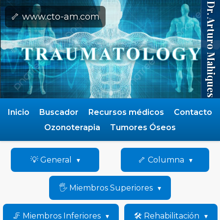
Dr. Arturo Mahiques
🦴 www.cto-am.com
Inicio
Buscador
Recursos médicos
Contacto
Ozonoterapia
Tumores Óseos
💡 General
🦴 Columna
🖐️ Miembros Superiores
🦵 Miembros Inferiores
🛠️ Rehabilitación