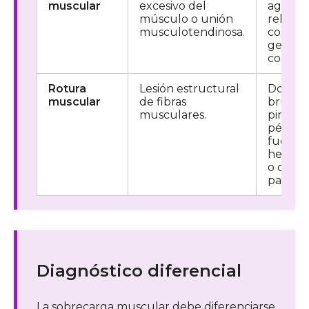
muscular
excesivo del
agudo,
músculo o unión
relacio
musculotendinosa.
con un
gesto
concret
Rotura
Lesión estructural
Dolor
muscular
de fibras
brusco,
musculares.
pinchaz
pérdid
fuerza,
hemat
o defec
palpabl
Diagnóstico diferencial
La sobrecarga muscular debe diferenciarse