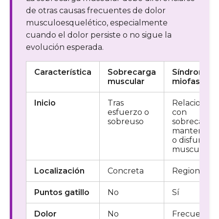
de otras causas frecuentes de dolor
musculoesquelético, especialmente
cuando el dolor persiste o no sigue la
evolución esperada.
Característica
Sobrecarga
Síndrome
muscular
miofascial
Inicio
Tras
Relacionad
esfuerzo o
con
sobreuso
sobrecarga
mantenida
o disfunció
muscular
Localización
Concreta
Regional
Puntos gatillo
No
Sí
Dolor
No
Frecuente