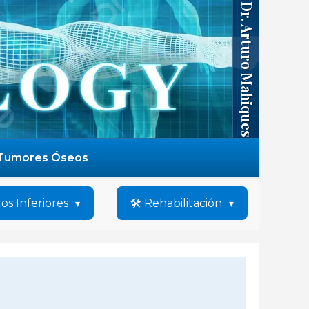
Dr. Arturo Mahiques
Tumores Óseos
os Inferiores
🛠️ Rehabilitación