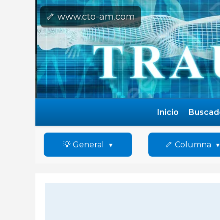
🦴 www.cto-am.com
Inicio
Buscad
💡 General
🦴 Columna