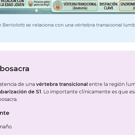
 Bertolotti se relaciona con una vértebra transicional lum
mbosacra
istencia de una
vértebra transicional
entre la región lu
barización de S1
. Lo importante clínicamente es que es
osacra.
nte
maño.