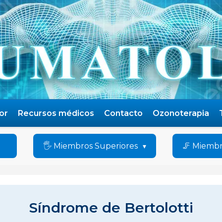
or
Recursos médicos
Contacto
Ozonoterapia
🖐️ Miembros Superiores
🦵 Miembr
Síndrome de Bertolotti