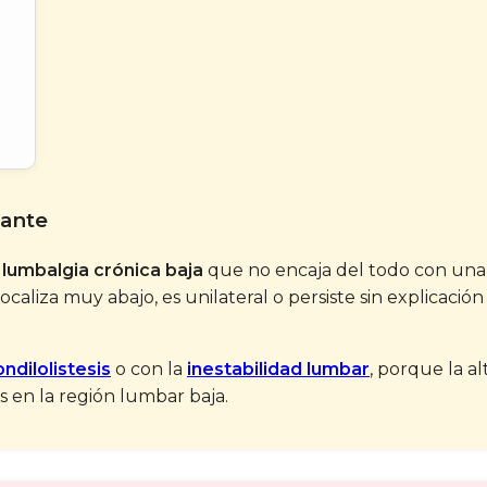
sante
n
lumbalgia crónica baja
que no encaja del todo con una h
caliza muy abajo, es unilateral o persiste sin explicación
ndilolistesis
o con la
inestabilidad lumbar
, porque la a
s en la región lumbar baja.