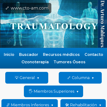
Dr. Arturo Mahiques
🦴 www.cto-am.com
Inicio
Buscador
Recursos médicos
Contacto
Ozonoterapia
Tumores Óseos
💡 General
🦴 Columna
🖐️ Miembros Superiores
🦵 Miembros Inferiores
🛠️ Rehabilitación