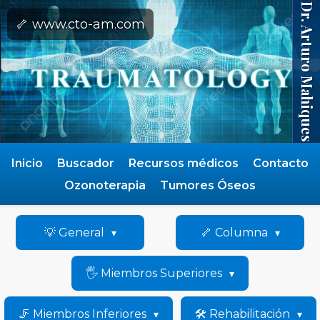
Dr. Arturo Mahiques
🦴 www.cto-am.com
Inicio
Buscador
Recursos médicos
Contacto
Ozonoterapia
Tumores Óseos
💡 General
🦴 Columna
🖐️ Miembros Superiores
🦵 Miembros Inferiores
🛠️ Rehabilitación