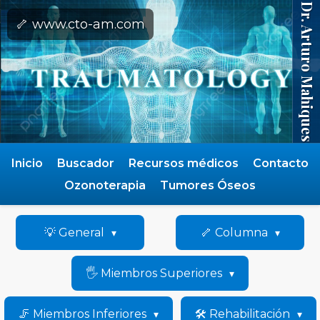
Dr. Arturo Mahiques
🦴 www.cto-am.com
Inicio
Buscador
Recursos médicos
Contacto
Ozonoterapia
Tumores Óseos
💡 General
🦴 Columna
🖐️ Miembros Superiores
🦵 Miembros Inferiores
🛠️ Rehabilitación