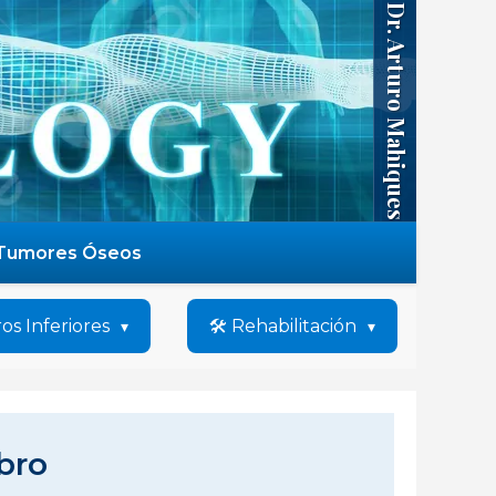
Dr. Arturo Mahiques
Tumores Óseos
os Inferiores
🛠️ Rehabilitación
bro