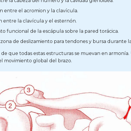
tre la cabeza del húmero y la cavidad glenoidea.
 entre el acromion y la clavícula.
 entre la clavícula y el esternón.
o funcional de la escápula sobre la pared torácica.
zona de deslizamiento para tendones y bursa durante la
 que todas estas estructuras se muevan en armonía. Una
l movimiento global del brazo.