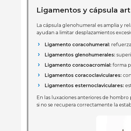
Ligamentos y cápsula art
La cápsula glenohumeral es amplia y re
ayudan a limitar desplazamientos excesi
Ligamento coracohumeral:
refuerza 
Ligamentos glenohumerales:
superio
Ligamento coracoacromial:
forma pa
Ligamentos coracoclaviculares:
cono
Ligamentos esternoclaviculares:
est
En las luxaciones anteriores de hombro pu
si no se recupera correctamente la esta