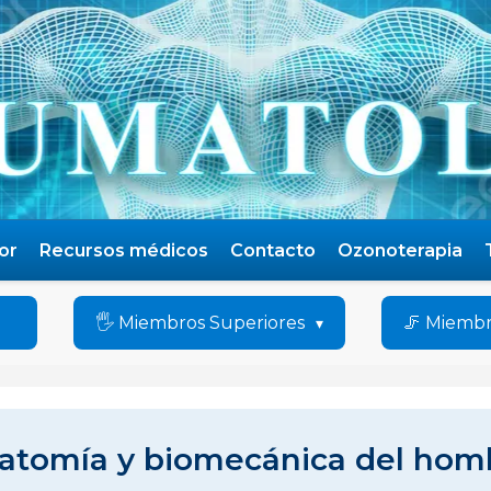
or
Recursos médicos
Contacto
Ozonoterapia
🖐️ Miembros Superiores
🦵 Miembr
atomía y biomecánica del hom