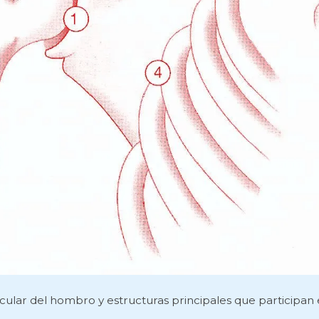
cular del hombro y estructuras principales que participan 