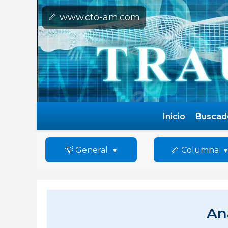
🦴 www.cto-am.com
Inicio
Buscad
💡 General
🦴 Columna
An