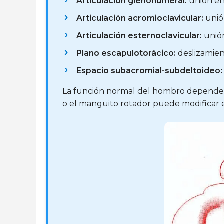
Articulación glenohumeral:
unión en
Articulación acromioclavicular:
unión
Articulación esternoclavicular:
unión
Plano escapulotorácico:
deslizamient
Espacio subacromial-subdeltoideo:
La función normal del hombro depende de
o el manguito rotador puede modificar e