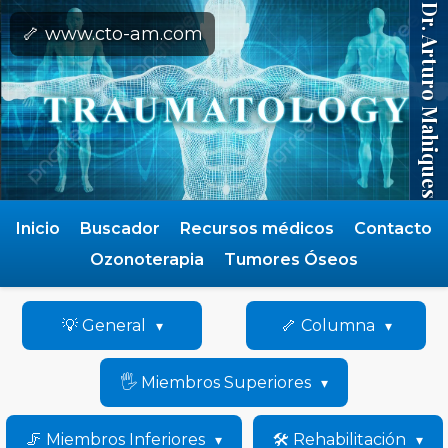
Dr. Arturo Mahiques
🦴 www.cto-am.com
Inicio
Buscador
Recursos médicos
Contacto
Ozonoterapia
Tumores Óseos
💡 General
🦴 Columna
🖐️ Miembros Superiores
🦵 Miembros Inferiores
🛠️ Rehabilitación