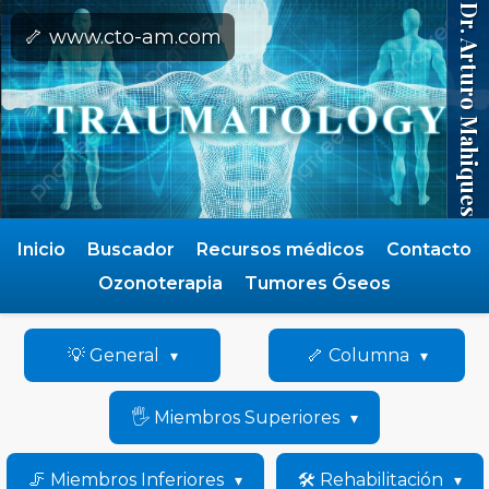
Dr. Arturo Mahiques
🦴 www.cto-am.com
Inicio
Buscador
Recursos médicos
Contacto
Ozonoterapia
Tumores Óseos
💡 General
🦴 Columna
🖐️ Miembros Superiores
🦵 Miembros Inferiores
🛠️ Rehabilitación